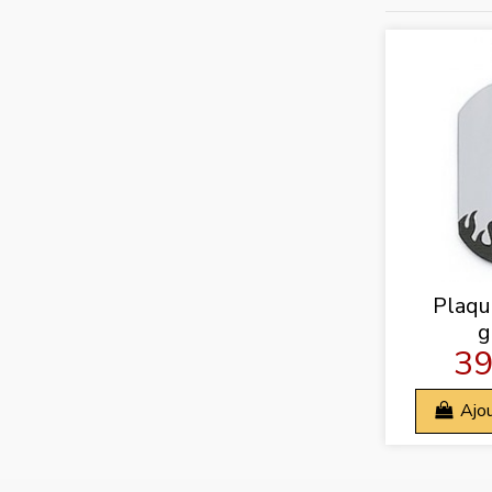
Plaque
g
39
Ajou