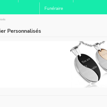
Funéraire
isés
ier Personnalisés