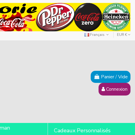
Français
EUR €
Panier
/
Vide
Connexion
lman
Cadeaux Personnalisés