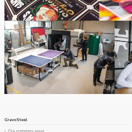
GravoSteel
Qui sommes nous