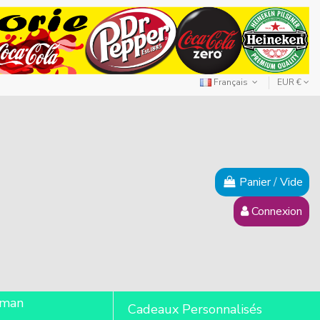
Français
EUR €
Panier
/
Vide
Connexion
lman
Cadeaux Personnalisés