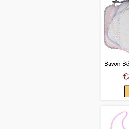
Bavoir B
€