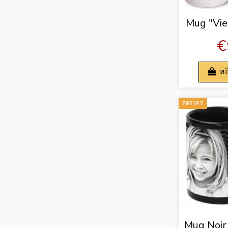
Mug "Vie
€
หย
ลดราคา!
Mug Noir