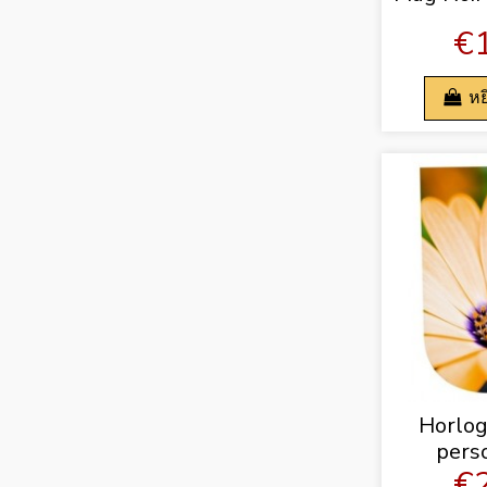
€
หย
Horlo
pers
€