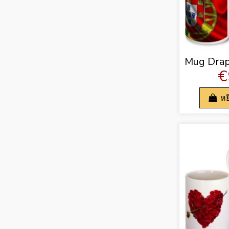
Mug Drap
€
หย