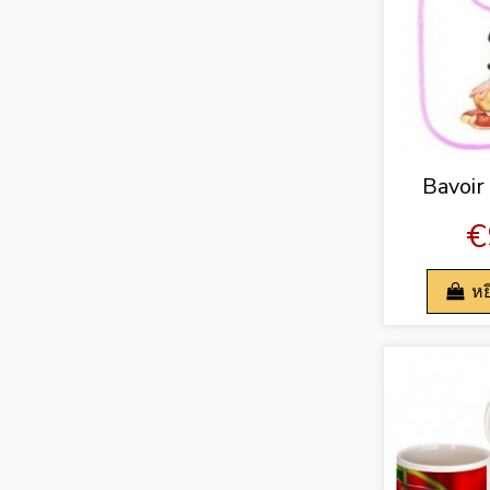
Bavoir
€
หย