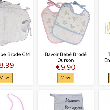
ébé Brodé GM
Bavoir Bébé Brodé
T
Ourson
En
8.99
€9.90
View
View