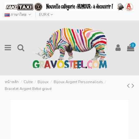
ภาษาไทย
EUR €
0
หน้าหลัก
Culte
Bijoux
Bijoux Argent Personnalisés
Bracelet Argent Bébé gravé