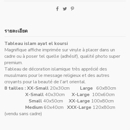
รายละเอียด
Tableau islam ayat el koursi
Magnifique affiche imprimée sur vinyle à placer dans un
cadre ou à poser tel quelle (adhésif), qualité photo super
premium.
Tableau de décoration islamique très apprécié des
musulmans pour le message religieux et des autres
croyants pour la beauté de l'art oriental.
8 tailles :
XX-Small
20x30cm
Large
60x80cm
X-Small
40x30cm
X-Large
100x60cm
Small
40x50cm
XX-Large
100x80cm
Medium
60x40cm
XXX-Large
120x80cm
(vendu sans cadre)