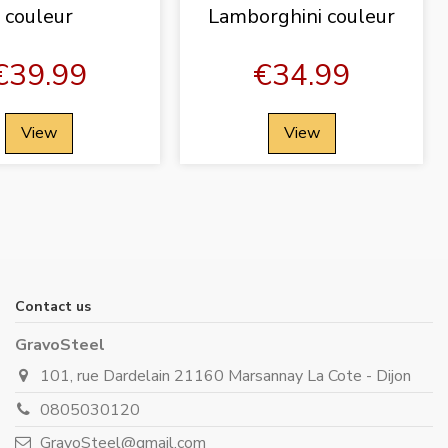
couleur
Lamborghini couleur
€39.99
€34.99
View
View
Contact us
GravoSteel
101, rue Dardelain 21160 Marsannay La Cote - Dijon
0805030120
GravoSteel@gmail.com