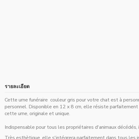
รายละเอียด
Cette urne funéraire couleur gris pour votre chat est à perso
personnel. Disponible en 12 x 8 cm, elle résiste parfaitement 
cette urne, originale et unique.
Indispensable pour
tous les propriétaires d'animaux décédés
,
Très esthètique, elle s'intégrera parfaitement dans tous les in