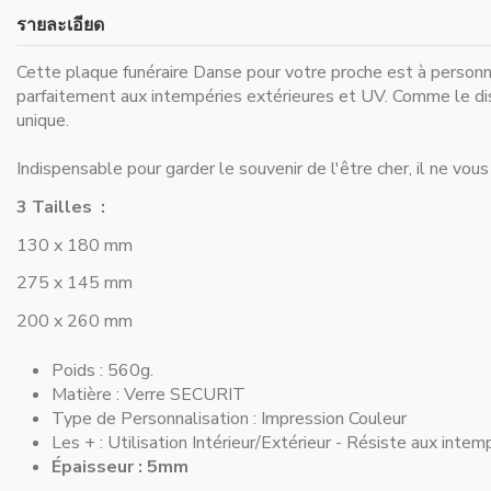
รายละเอียด
Cette plaque funéraire Danse pour votre proche est à personna
parfaitement aux intempéries extérieures et UV. Comme le disai
unique.
Indispensable pour
garder le souvenir de l'être cher
, il ne vou
3 Tailles :
130 x 180 mm
275 x 145 mm
200 x 260 mm
Poids : 560g.
Matière :
Verre SECURIT
Type de Personnalisation :
Impression Couleur
Les + :
Utilisation Intérieur/Extérieur - Résiste aux intem
Épaisseur : 5mm