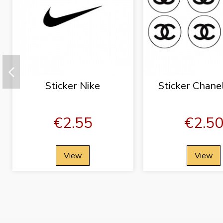
Sticker Nike
Sticker Chane
€2.55
€2.5
View
View