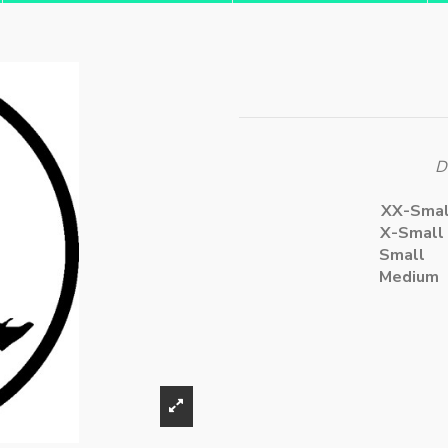
D
XX-
X-S
Sma
Mediu