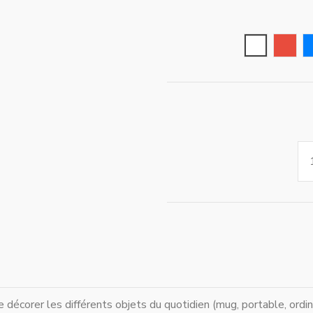
สีขาว
สีแดง
 décorer les différents objets du quotidien (mug, portable, ordina