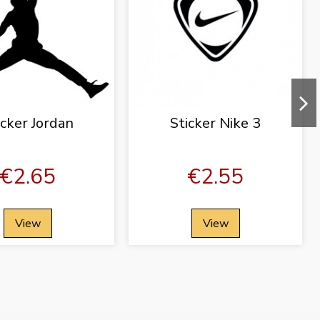
icker Jordan
Sticker Nike 3
€2.65
€2.55
View
View