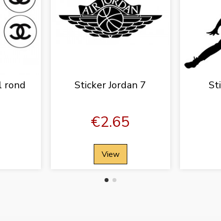
l rond
Sticker Jordan 7
St
0
€2.65
View