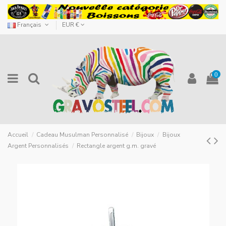
Français
EUR €
0
Accueil
Cadeau Musulman Personnalisé
Bijoux
Bijoux
Argent Personnalisés
Rectangle argent g.m. gravé