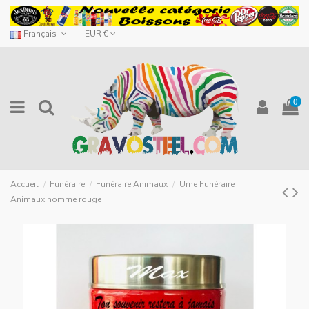
Français
EUR €
0
Accueil
Funéraire
Funéraire Animaux
Urne Funéraire
Animaux homme rouge