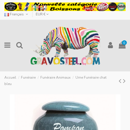
Français
EUR €
0
Accueil
Funéraire
Funéraire Animaux
Urne Funéraire chat
bleu