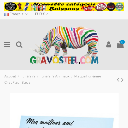
Français
EUR €
0
Accueil
Funéraire
Funéraire Animaux
Plaque Funéraire
Chat Fleur Bleue