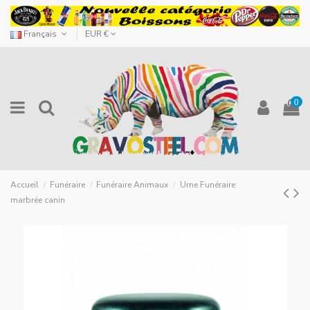
Français
EUR €
0
Accueil
Funéraire
Funéraire Animaux
Urne Funéraire
marbrée canin