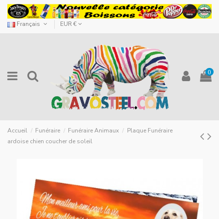
Français
EUR €
0
Accueil
Funéraire
Funéraire Animaux
Plaque Funéraire
ardoise chien coucher de soleil