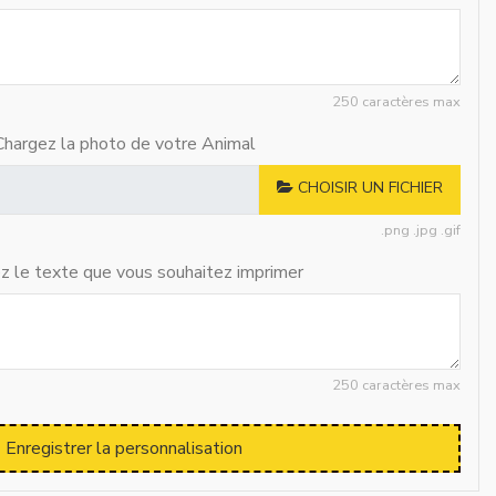
250 caractères max
Chargez la photo de votre Animal
CHOISIR UN FICHIER
.png .jpg .gif
ez le texte que vous souhaitez imprimer
250 caractères max
Enregistrer la personnalisation