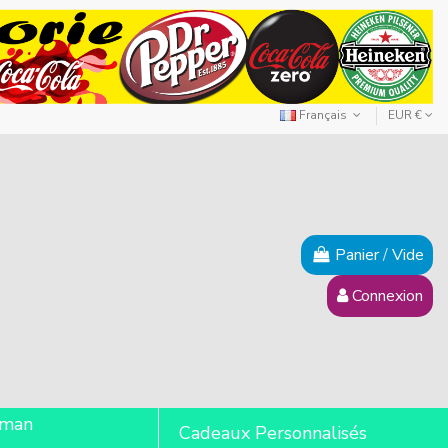
Français
EUR €
Panier
/
Vide
Connexion
lman
Cadeaux Personnalisés