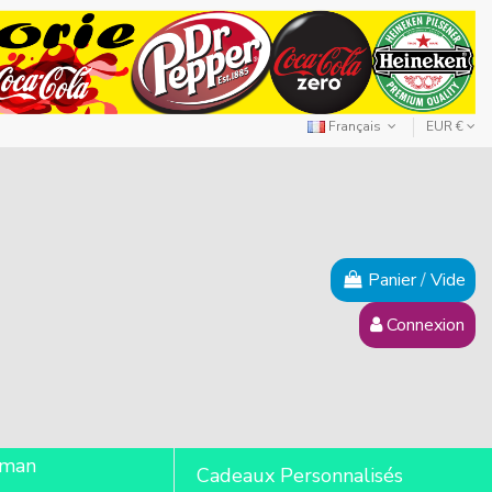
Français
EUR €
Panier
/
Vide
Connexion
lman
Cadeaux Personnalisés