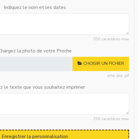
Indiquez le nom et les dates
250 caractères max
Chargez la photo de votre Proche
CHOISIR UN FICHIER
.png .jpg .gif
ez le texte que vous souhaitez imprimer
250 caractères max
Enregistrer la personnalisation