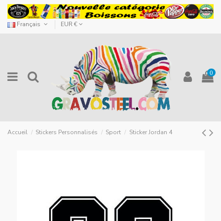
Français
EUR €
0
Accueil
Stickers Personnalisés
Sport
Sticker Jordan 4