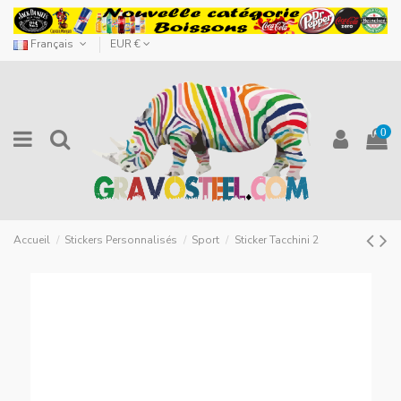
Français
EUR €
0
Accueil
Stickers Personnalisés
Sport
Sticker Tacchini 2