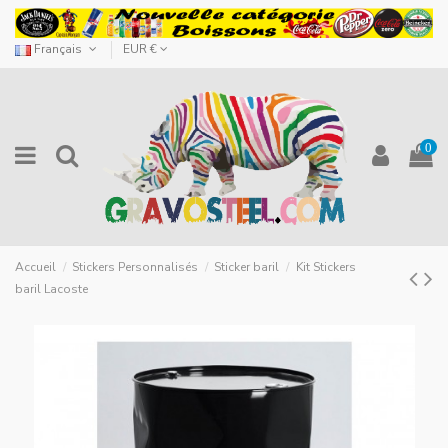
Français
EUR €
0
Accueil
Stickers Personnalisés
Sticker baril
Kit Stickers
baril Lacoste