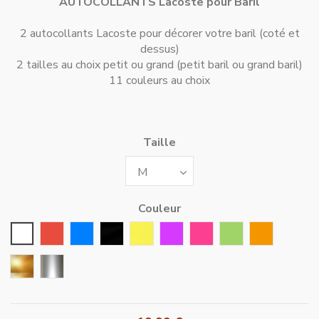
AUTOCOLLANTS Lacoste pour Baril
2 autocollants Lacoste pour décorer votre baril (coté et
dessus)
2 tailles au choix petit ou grand (petit baril ou grand baril)
11 couleurs au choix
Taille
Couleur
Blanc
Rouge
Bleu
Noir
Jaune
Violet
Rose Fushia
Vert
Orange
Or
Argent