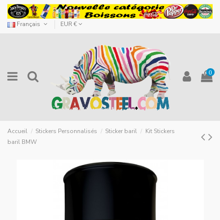
Français
EUR €
0
Accueil
Stickers Personnalisés
Sticker baril
Kit Stickers
baril BMW