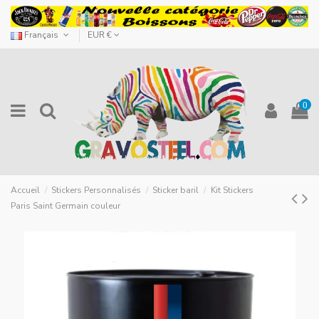
Français
EUR €
0
Accueil
Stickers Personnalisés
Sticker baril
Kit Stickers
Paris Saint Germain couleur