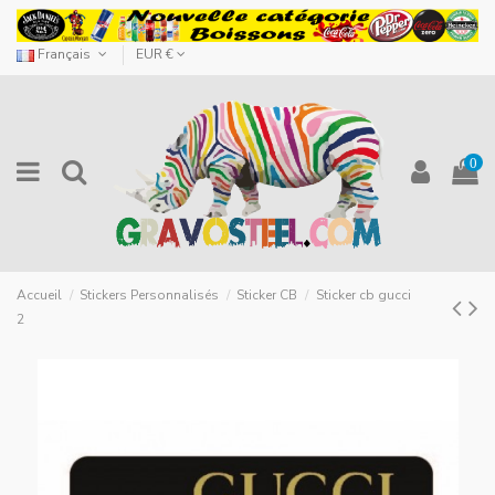
Français
EUR €
0
Accueil
Stickers Personnalisés
Sticker CB
Sticker cb gucci
2