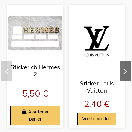
Sticker cb Hermes
2
Sticker Louis
Vuitton
5,50 €
2,40 €
Ajouter au
panier
Voir le produit