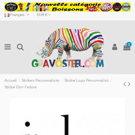
Français
EUR €
0
Accueil
Stickers Personnalisés
Sticker Logo Personnalisé
Sticker Dior J'adore