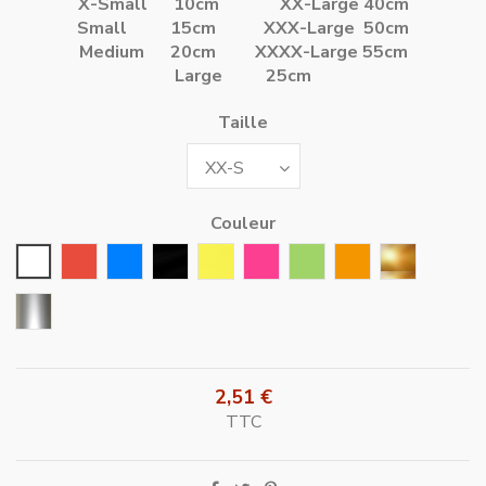
X-Small 10cm
XX-Large 40cm
Small 15cm
XXX-Large 50cm
Medium 20cm
XXXX-Large 55cm
Large 25cm
Taille
Couleur
Blanc
Rouge
Bleu
Noir
Jaune
Rose Fushia
Vert
Orange
Or
Argent
2,51 €
TTC