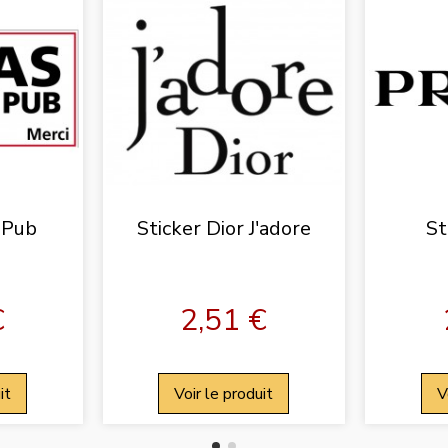
 Pub
Sticker Dior J'adore
St
€
2,51 €
it
Voir le produit
V