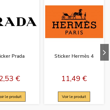
icker Prada
Sticker Hermès 4
2,53 €
11,49 €
oir le produit
Voir le produit