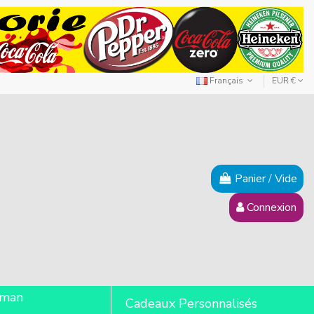
Français
EUR €
Panier
/
Vide
Connexion
lman
Cadeaux Personnalisés