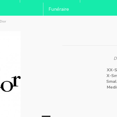
Funéraire
 Dior
D
XX
X-
Sm
Med