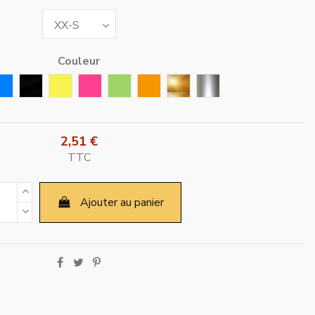
Couleur
e
Bleu
Noir
Jaune
Rose Fushia
Vert
Orange
Or
Argent
2,51 €
TTC
Ajouter au panier