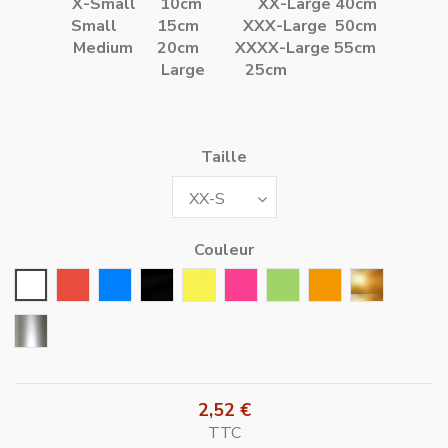
X-Small 10cm
XX-Large 40cm
Small 15cm
XXX-Large 50cm
Medium 20cm
XXXX-Large 55cm
Large 25cm
Taille
Couleur
Blanc
Rouge
Bleu
Noir
Jaune
Rose Fushia
Vert
Orange
Or
Argent
2,52 €
TTC