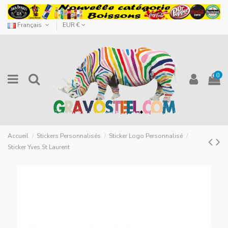
Français
EUR €
0
Accueil
Stickers Personnalisés
Sticker Logo Personnalisé
Sticker Yves St Laurent