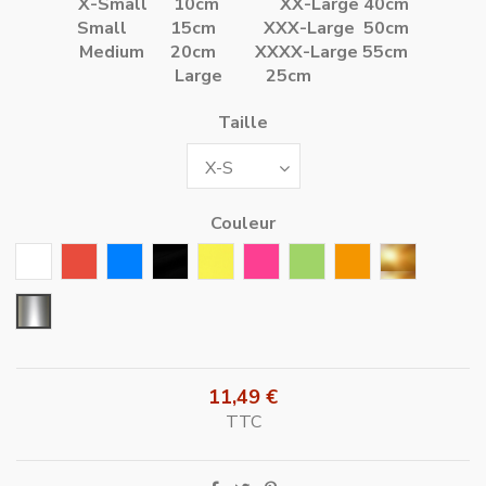
X-Small 10cm
XX-Large 40cm
Small 15cm
XXX-Large 50cm
Medium 20cm
XXXX-Large 55cm
Large 25cm
Taille
Couleur
Blanc
Rouge
Bleu
Noir
Jaune
Rose Fushia
Vert
Orange
Or
Argent
11,49 €
TTC