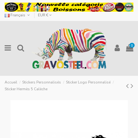
Français
EUR €
0
Accueil
Stickers Personnalisés
Sticker Logo Personnalisé
Sticker Hermès 5 Calèche