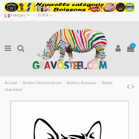
Français
EUR €
0
Accueil
Stickers Personnalisés
Stickers Animaux
Sticker
chat tribal