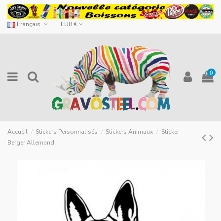
Français
EUR €
0
Accueil
Stickers Personnalisés
Stickers Animaux
Sticker
Berger Allemand