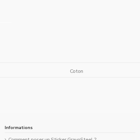
Coton
Informations
Comment poser un Sticker GravoSteel ?