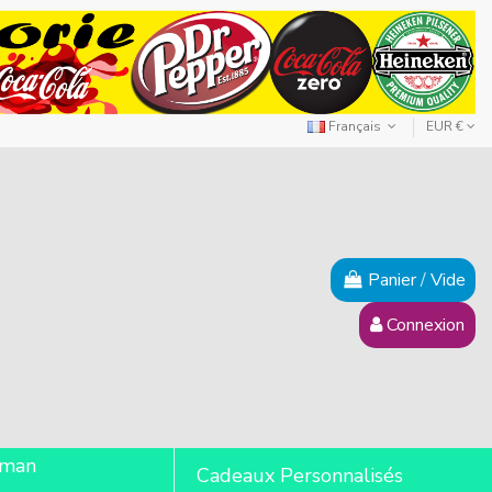
Français
EUR €
Panier
/
Vide
Connexion
lman
Cadeaux Personnalisés