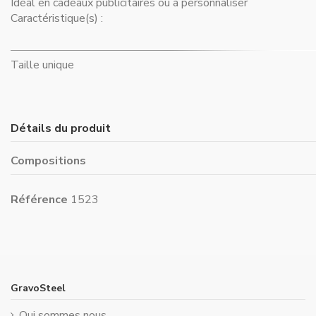
Idéal en cadeaux publicitaires ou à personnaliser
Caractéristique(s) :
Taille unique
Détails du produit
Compositions
Référence
1523
GravoSteel
Qui sommes nous