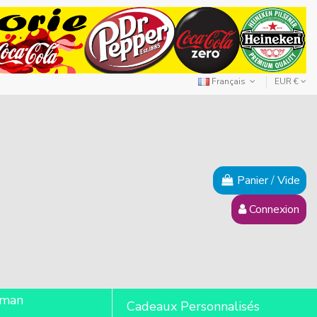
Français
EUR €
Panier
/
Vide
Connexion
lman
Cadeaux Personnalisés